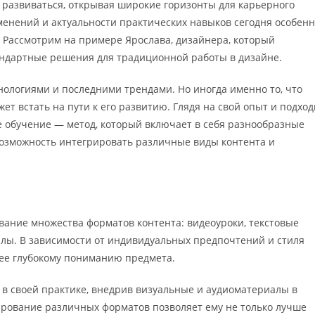
развиваться, открывая широкие горизонты для карьерного
менений и актуальности практических навыков сегодня особен
. Рассмотрим на примере Ярослава, дизайнера, который
ндартные решения для традиционной работы в дизайне.
ологиями и последними трендами. Но иногда именно то, что
жет встать на пути к его развитию. Глядя на свой опыт и подхо
е обучение — метод, который включает в себя разнообразные
возможность интегрировать различные виды контента и
ание множества форматов контента: видеоуроки, текстовые
лы. В зависимости от индивидуальных предпочтений и стиля
лее глубокому пониманию предмета.
в своей практике, внедрив визуальные и аудиоматериалы в
ирование различных форматов позволяет ему не только лучше