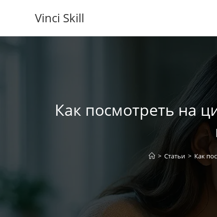
Перейти
Vinci Skill
к
содержимому
Как посмотреть на ц
>
Статьи
>
Как по